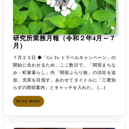
研究所業務月報（令和２年4月～７
研
月）
究
７月２３日 ◆「Go To トラベルキャンペーン」の
所
開始に合わせるため、ここ数日で、「関宿まちな
業
み・町家暮らし」内「関宿ぶらり旅」の項目を追
務
加。充実を目指す。あわせてタイトルに「三蜜知
月
らずの関宿案内」とキャッチを入れた。 […]
報
（令
READ
READ MORE
和
MORE
２
年
4