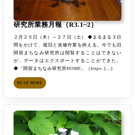
研
研究所業務月報（R3.1~2）
究
２月２５日（木）～２７日（土） ◆まるまる３日
所
間をかけて、復旧と改修作業を終える。今でも旧
業
関宿まちなみ研究所は閲覧することはできない
務
が、データはエクスポートすることができた。
月
◆「関宿まちなみ研究所HOME」（https: […]
報
（R3.1~2）
READ
READ MORE
MORE