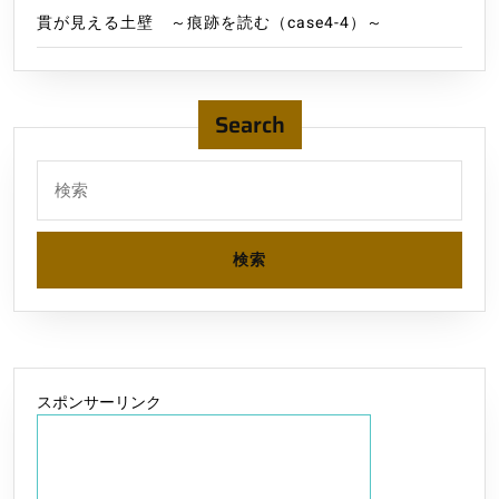
貫が見える土壁 ～痕跡を読む（case4-4）～
Search
検
索:
スポンサーリンク