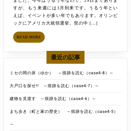
ました。今年はうるう年なので、29日までありま
業
すが、もう来週には3月到来です。うるう年とい
務
えば、イベントが多い年でもあります。オリンピ
月
ックにアメリカ大統領選挙。世の中 […]
報
（令
READ
READ MORE
和
MORE
２
年
最近の記事
１
月・
ミセの間の床（ゆか） ～痕跡を読む（case4-8）～
２
大戸口を探せ!! ～痕跡を読む（case4-7）～
月）
建物を見渡す ～痕跡を読む（case4-6）～
まち歩き（町と家の歴史） ～痕跡を読む（case4-5）
～