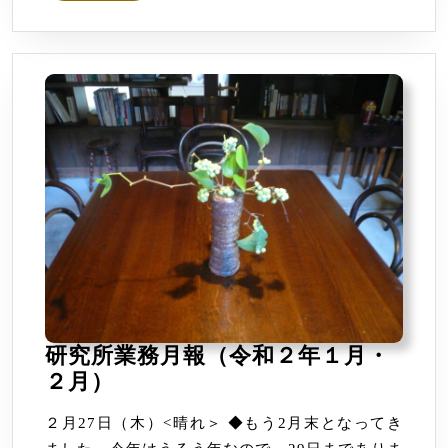
年
3
月）
研究所業務月報（令和２年１月・
研
２月）
究
２月27日（木）<晴れ＞ ◆もう2月末となってき
所