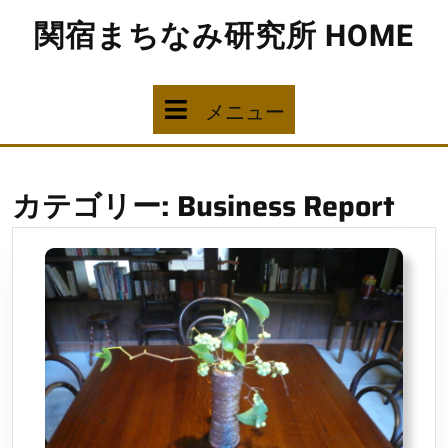
コ
関宿まちなみ研究所 HOME
ン
テ
ン
ツ
メ
メニュー
へ
ス
ニ
キ
ッ
ュ
カテゴリー:
Business Report
プ
ー