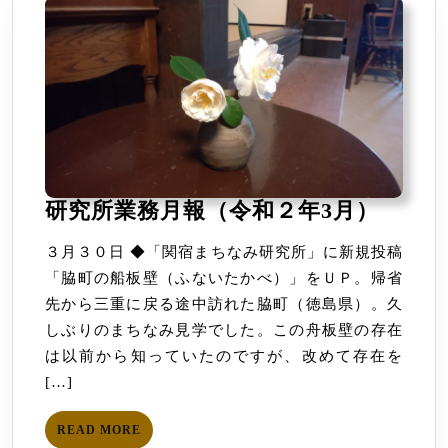
月
～
７
月）
研
研究所業務月報（令和２年3月）
究
３月３０日 ◆「関宿まちなみ研究所」に新規投稿
所
「脇町の船板壁（ふないたかべ）」をＵＰ。帰省
業
先から三重に戻る途中訪れた脇町（徳島県）。久
務
しぶりのまちなみ見学でした。この舟板壁の存在
月
は以前から知っていたのですが、改めて存在を
報
[…]
（令
和
READ
READ MORE
２
MORE