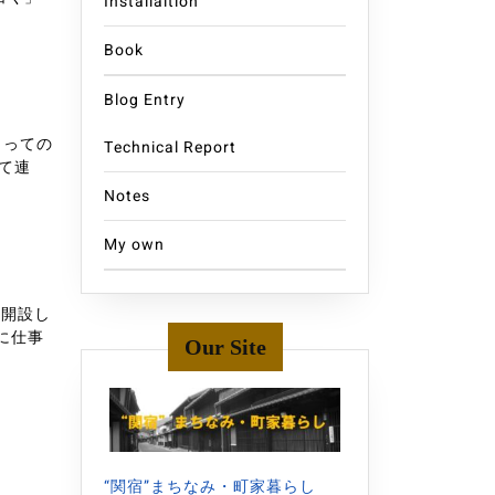
Installaition
Book
Blog Entry
とっての
Technical Report
て連
Notes
My own
に開設し
に仕事
Our Site
“関宿”まちなみ・町家暮らし