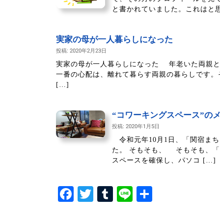
と書かれていました。これはと思 
実家の母が一人暮らしになった
投稿: 2020年2月23日
実家の母が一人暮らしになった 年老いた両親と
一番の心配は、離れて暮らす両親の暮らしです。
[…]
“コワーキングスペース”の
投稿: 2020年1月5日
令和元年10月1日、「関宿ま
た。 そもそも、 そもそも、
スペースを確保し、パソコ […]
F
T
T
Li
共
a
wi
u
n
有