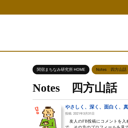
コ
ン
テ
ン
ツ
へ
ス
キ
ッ
プ
関宿まちなみ研究所 HOME
Notes 四方山話
Notes 四方山話
やさしく、深く、面白く、真
投稿: 2021年3月31日
友人のFB投稿にコメントを入
で、その方のプロフィールを見