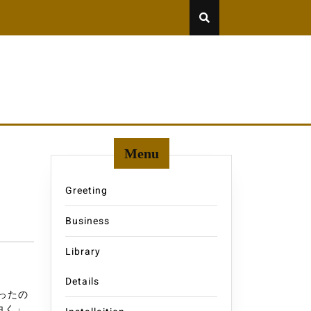
Menu
Greeting
Business
Library
Details
ったの
白く」